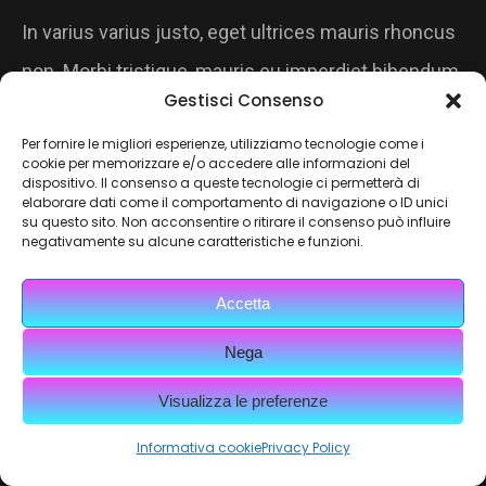
In varius varius justo, eget ultrices mauris rhoncus
non. Morbi tristique, mauris eu imperdiet bibendum,
Gestisci Consenso
velit diam iaculis velit, in ornare massa enim at
Per fornire le migliori esperienze, utilizziamo tecnologie come i
lorem. Etiam risus diam, porttitor vitae ultrices quis,
cookie per memorizzare e/o accedere alle informazioni del
dispositivo. Il consenso a queste tecnologie ci permetterà di
dapibus id dolor. Morbi venenatis lacinia rhoncus.
elaborare dati come il comportamento di navigazione o ID unici
su questo sito. Non acconsentire o ritirare il consenso può influire
negativamente su alcune caratteristiche e funzioni.
Lorem ipsum dolor sit amet, consectetur adipiscing
elit. Aenean non enim ut enim fringilla adipiscing id
Accetta
in lorem. Quisque aliquet neque vitae lectus
Nega
tempus consectetur. Aliquam erat volutpat. Nunc
Visualizza le preferenze
eu nibh nulla, id cursus arcu. Vestibulum ante
Informativa cookie
Privacy Policy
ipsum primis in faucibus orci luctus et ultrices